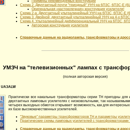
Примеры рекомендуемых конструкций
Схема 2. Двухтактный почти "триодный" УНЧ на 6П3С, 6П3С-Е (6L
Оригинальная «кастрюлечная» конструкция усилителя!
Схема 2-а. Двухтактный ультралинейный УНЧ на 6П3С, 6П3С-Е (6
Схема 3. Двойной, двухтактный ультралинейный УНЧ на 4-х 6П3С
Схема 4. Ультралинейный дифференциальный УНЧ на 6П3С, 6П3С
Авторская конструкция усилителя
Справочные данные на радиолампы, трансформаторы и дрос
УМЗЧ на "телевизионных" лампах с трансфо
(полная авторская версия)
, UA3ALW
Практически все накальные трансформаторы серии ТН пригодны для и
двухтактных ламповых усилителях с низковольтными, так называемыми 
четырех выходных обмоток открывает возможность, как для интересных
их базе высококачественных усилителей.
"Звуковые" параметры трансформаторов ТН и параметры усилит
Практические схемы ламповых усилителей с трансформаторами
Справочные данные на радиолампы, трансформаторы и дрос