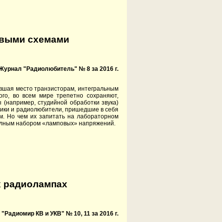
овыми схемами
Журнал "Радиолюбитель" № 8 за 2016 г.
ившая место транзисторам, интегральным
ого, во всем мире трепетно сохраняют,
(например, студийной обработки звука)
тчики и радиолюбители, пришедшие в себя
м. Но чем их запитать на лабораторном
полным набором «ламповых» напряжений.
х радиолампах
"Радиомир КВ и УКВ" № 10, 11 за 2016 г.