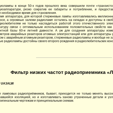
иолампы в конце 50-х годов прошлого века совершили почти «транзист
диоаппаратуре, резко сократив ее габариты и потребление, и предоста
 необходимое время для становления.
мя аппаратура, для которой стержневые лампы изготавливались миллионны
мосе, а огромные залежи радиоламп остались на складах и доступны в св
диолюбителям не только насладиться работой этого отечественного элек
ратуру связи с оптимальным использованием положительных свойств как 
нтной базы 60-и летней давности. А уж для создания аппаратуры изме
етров аварийных реакторов атомных электростанций или для аппаратуры 
м с аварийным атомным реактором, стержневые радиолампы и вообще не з
ые радиолампы достойны своего второго рождения в радиолюбительских конст
Фильтр низких частот радиоприемника «
, UA3ALW
и ламповых радиоприёмников, бывает, приходится не только менять высо
павшейся изоляцией, но и изготавливать заново утраченные детали и уз
оригинальным чертежам и принципиальным схемам.