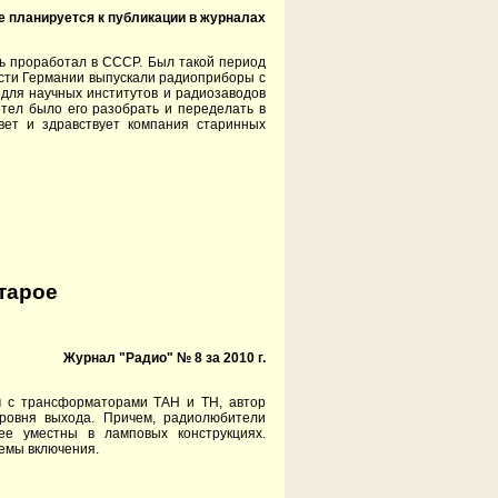
е планируется к публикации в журналах
ь проработал в СССР. Был такой период
асти Германии выпускали радиоприборы с
 для научных институтов и радиозаводов
тел было его разобрать и переделать в
вет и здравствует компания старинных
тарое
Журнал "Радио" № 8 за 2010 г.
 с трансформаторами ТАН и ТН, автор
уровня выхода. Причем, радиолюбители
ее уместны в ламповых конструкциях.
хемы включения.