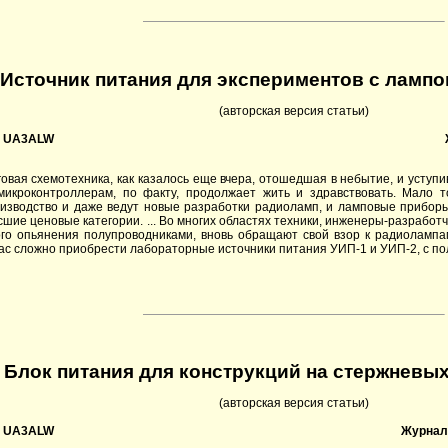
Источник питания для экспериментов с ламп
(авторская версия статьи)
, UA3ALW
овая схемотехника, как казалось еще вчера, отошедшая в небытие, и уступ
микроконтроллерам, по факту, продолжает жить и здравствовать. Мало т
зводство и даже ведут новые разработки радиоламп, и ламповые приборы 
шие ценовые категории. ... Во многих областях техники, инженеры-разрабо
го опьянения полупроводниками, вновь обращают свой взор к радиолампа
час сложно приобрести лабораторные источники питания УИП-1 и УИП-2, с 
Блок питания для конструкций на стержневы
(авторская версия статьи)
, UA3ALW
Журнал 