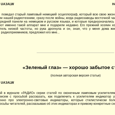
, UA3ALW
Н
 поведал старый ламповый немецкий осциллограф, который всю свою жизн
ии нашей радиотехники, сразу после войны, когда радиозаводы восточной ч
редней панели на немецком и русском языках, и которые предназначались
от именно такой аппарат мне и подарили недавно. Его прежний хозяин хо
тель низкой частоты, но рука дрогнула и он, зная, что у меня дома жи
 радиоприемников, предложил его мне...
«Зеленый глаз» — хорошо забытое с
(полная авторская версия статьи)
, UA3ALW
ий в журнале «РАДИО» серии статей по оконечным ламповым усилителям
писем с просьбой рассказать, как подключить к усилителям индикатор 
нно про электронно-световые индикаторы, которые стилистически бол
росьбы читателей, рассказываю об этих индикаторах и привожу конкретные с