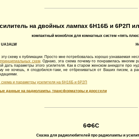
силитель на двойных лампах 6Н16Б и 6Р2П ил
компактный моноблок для комнатных систем «пять плюс
, UA3ALW
Н
 эту схему к публикации. Просто мне потребовалась хорошо узнаваемая не
 принципиальных схем
. Однако, эта схема почему-то понравилась многим 
ой дать параметры этого усилителя. Как в старом женском анекдоте про ну
му не хочешь, я сподобился-таки, не отбрехиваться от Ваших писем, а рас
ндациями.
 схема и параметры усилителя на 6Н16Б и 6Р2П
ые данные на радиолампы, трансформаторы и дроссели
6Ф6С
Сказка для радиолюбителей про радиолампы и усили