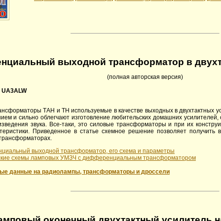
нциальный выходной трансформатор в двух
(полная авторская версия)
, UA3ALW
ансформаторы ТАН и ТН используемые в качестве выходных в двухтактных ус
ием и сильно облегчают изготовление любительских домашних усилителей, о
изведения звука. Все-таки, это силовые трансформаторы и при их констр
ктеристики. Приведенное в статье схемное решение позволяет получить 
трансформаторах.
циальный выходной трансформатор, его схема и параметры
ские схемы ламповых УМЗЧ с дифференциальным трансформатором
ые данные на радиолампы, трансформаторы и дроссели
амповый оконечный двухтактный усилитель н