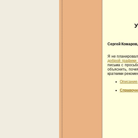
У
Сергей Комаров
Я не планировал
доброй графики
письма с просьб
объяснить, поче
краткими рекоме
Описание,
Справочн