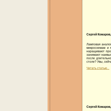
Сергей Комаров
Ламповая аналог
микросхемам и 
наращивают прои
занимают наивыс
после длительно
столе? Увы, сей
Читать статью...
Сергей Комаров