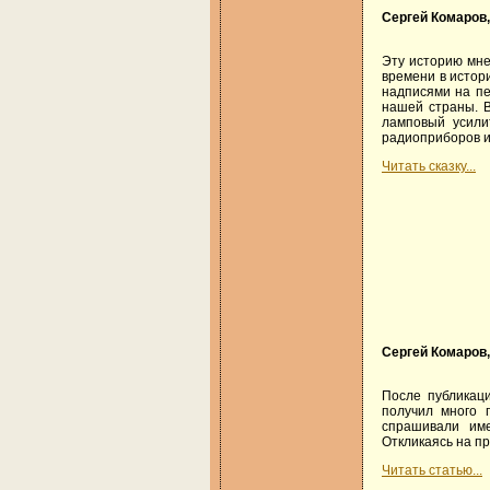
Сергей Комаров
Эту историю мне
времени в истор
надписями на пе
нашей страны. В
ламповый усили
радиоприборов и
Читать сказку...
Сергей Комаров
После публикац
получил много 
спрашивали име
Откликаясь на п
Читать статью...