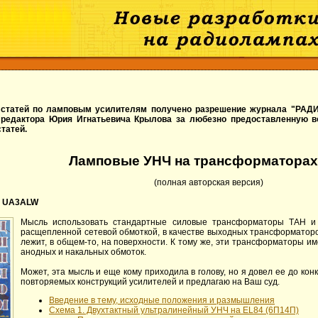
 статей по ламповым усилителям получено разрешение журнала "РАДИ
 редактора Юрия Игнатьевича Крылова за любезно предоставленную в
татей.
Ламповые УНЧ на трансформаторах
(полная авторская версия)
, UA3ALW
Мысль использовать стандартные силовые трансформаторы ТАН и
расщепленной сетевой обмоткой, в качестве выходных трансформатор
лежит, в общем-то, на поверхности. К тому же, эти трансформаторы 
анодных и накальных обмоток.
Может, эта мысль и еще кому приходила в голову, но я довел ее до кон
повторяемых конструкций усилителей и предлагаю на Ваш суд.
Введение в тему, исходные положения и размышления
Схема 1. Двухтактный ультралинейный УНЧ на EL84 (6П14П)