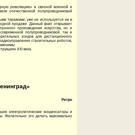
орную революцию» в связной военной и
вили отечественной полупроводниковой
ми тиражами, уже не используется ни в
ободной продаже. Данный факт открывает
тронного произведения искусства, но и
современной полупроводниковой, так и
рительных зондов для дистанционного
радиоуправления строительных роботов,
аменимы.
рукциях XXI века.
Ленинград»
Ретро
хшие электролитические конденсаторы и
лы. Желательно это делать максимально