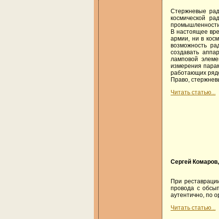
Стержневые рад
космической ра
промышленности
В настоящее вре
армии, ни в кос
возможность ра
создавать аппа
ламповой элеме
измерения парам
работающих рядо
Право, стержнев
Читать статью...
Сергей Комаров
При реставраци
провода с обсы
аутентично, по 
Читать статью...