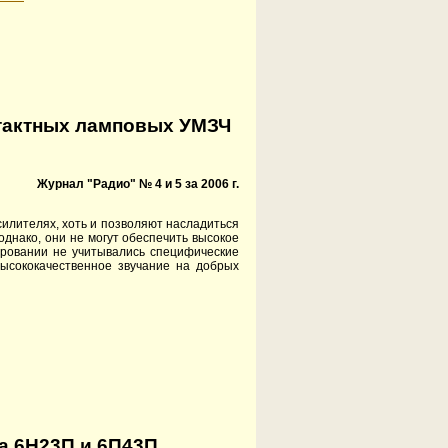
тактных ламповых УМЗЧ
Журнал "Радио" № 4 и 5 за 2006 г.
илителях, хоть и позволяют насладиться
днако, они не могут обеспечить высокое
уировании не учитывались специфические
высококачественное звучание на добрых
а 6Н23П и 6П43П