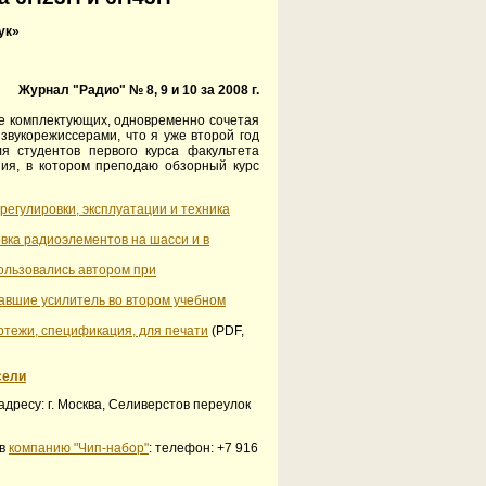
ук»
Журнал "Радио" № 8, 9 и 10 за 2008 г.
не комплектующих, одновременно сочетая
звукорежиссерами, что я уже второй год
ля студентов первого курса факультета
ия, в котором преподаю обзорный курс
регулировки, эксплуатации и техника
вка радиоэлементов на шасси и в
ользовались автором при
равшие усилитель во втором учебном
ертежи, спецификация, для печати
(PDF,
сели
адресу: г. Москва, Селиверстов переулок
 в
компанию "Чип-набор"
: телефон: +7 916