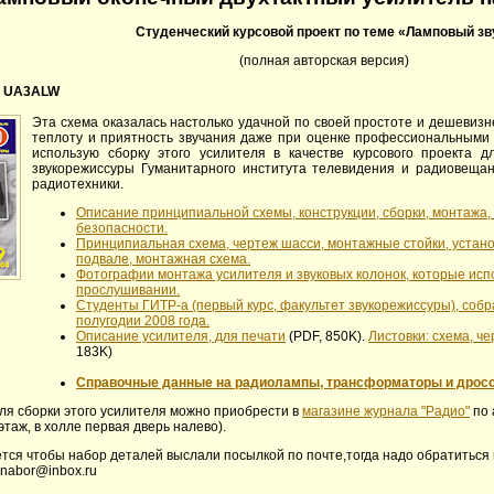
Студенческий курсовой проект по теме «Ламповый зв
(полная авторская версия)
, UA3ALW
Эта схема оказалась настолько удачной по своей простоте и дешевиз
теплоту и приятность звучания даже при оценке профессиональными 
использую сборку этого усилителя в качестве курсового проекта д
звукорежиссуры Гуманитарного института телевидения и радиовещан
радиотехники.
Описание принципиальной схемы, конструкции, сборки, монтажа, 
безопасности.
Принципиальная схема, чертеж шасси, монтажные стойки, устано
подвале, монтажная схема.
Фотографии монтажа усилителя и звуковых колонок, которые исп
прослушивании.
Студенты ГИТР-а (первый курс, факультет звукорежиссуры), соб
полугодии 2008 года.
Описание усилителя, для печати
(PDF, 850K).
Листовки: схема, ч
183K)
Справочные данные на радиолампы, трансформаторы и дрос
ля сборки этого усилителя можно приобрести в
магазине журнала "Радио"
по 
1 этаж, в холле первая дверь налево).
ется чтобы набор деталей выслали посылкой по почте,тогда надо обратиться
: nabor@inbox.ru