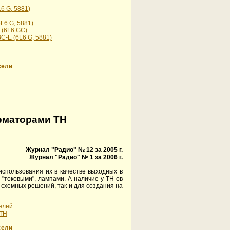
6 G, 5881)
L6 G, 5881)
 (6L6 GC)
-Е (6L6 G, 5881)
сели
рматорами ТН
Журнал "Радио" № 12 за 2005 г.
Журнал "Радио" № 1 за 2006 г.
спользования их в качестве выходных в
"токовыми", лампами. А наличие у ТН-ов
 схемных решений, так и для создания на
елей
 ТН
сели