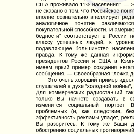
США проживало 11%
населения". —
Э
не сказано о том, что Российское поня
вполне сознательно апеллирует реда
аналогичное понятие различаю
покупательной способности. И америка
бедности" соответствует в России 
классу успешных людей, к уровню
подавляющее большинство населен
правда. К тому же данная информ
президентов России и США в Кэмп
имеем яркий пример создания нега
сообщения. —
Своеобразная "ложка де
Это очень хороший пример идеолог
слушателей в духе "холодной войны", 
Для коммерческих радиостанций так
только Вы начнете создавать в с
изменится социальный портрет 
проблемных (и, как следствие, бе
эффективность рекламы упадет, рекл
Вы разоритесь. К тому же Ваши де
обострению социальных противоречий