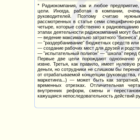
* Радиокомпания, как и любое предприятие
цели. Иногда, работая в компании, очен
руководителей. Поэтому считаю нужн
рассмотренных в статье семи специфично-р
четыре, которые собственно к радиовещанию 
этапах деятельности радиокомпаний могут бы
— ведение максимально затратного "бизнеса" 
— "раздербанивание" бюджетных средств или 
— создание рабочих мест для друзей и родств
— "испытательный полигон" — "школа" перед 
Первые две цели порождают однозначно у
извне. Третья, как правило, имеет нулевую
р
деньги, но сотрудники не слишком бы перена
от отрабатываемой концепции (руководства, п
маркетинга...) —
может быть как затратной,
временных отрезках. Отличительная
черт
внутренних реформ, смены и перестанов
кажущаяся непоследовательность действий р