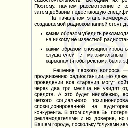
самостоятельность, методики их р
Поэтому, начнем рассмотрение с к
затем добавим недостающую специфи
На начальном этапе коммерческо
создаваемой радиокомпанией стоят д
каким образом убедить рекламод
на никому не известной радиоста
каким образом спозиционироват
слушателей с максимальным
карманах (чтобы реклама была э
Решение первого
вопроса —
продвижению радиостанции. Но даже
проведении все старания могут сой
через два три месяца не увидят о
средств. А это будет неизбежно, 
четкого социального позициониров
спозиционированной на аудито
конкурента. В этом случае Вы потеря
рекламодателями и их доверие, но 
Вашем городе, поскольку "слухами зем