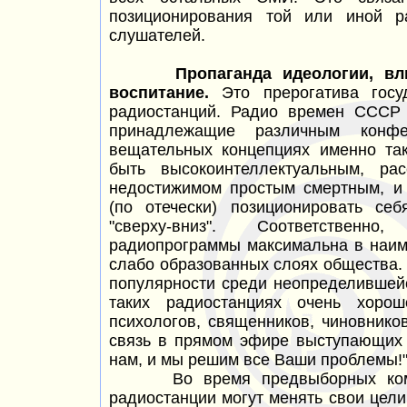
позиционирования той или иной р
слушателей.
Пропаганда идеологии, вл
воспитание.
Это прерогатива госу
радиостанций. Радио времен СССР 
принадлежащие различным конф
вещательных концепциях именно та
быть высокоинтеллектуальным, ра
недостижимом простым смертным, и
(по отечески) позиционировать се
"сверху-вниз". Соответственно
радиопрограммы максимальна в наим
слабо образованных слоях общества.
популярности среди неопределившей
таких радиостанциях очень хорош
психологов, священников, чиновнико
связь в прямом эфире выступающих 
нам, и мы решим все Ваши проблемы!
Во время предвыборных компан
радиостанции могут менять свои цел