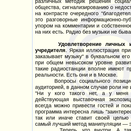
различных методик решения социа
общества, сигнализированию о недост
на контрасте очередного "благодетел
это разговорные информационно-пуб
упором на комментарии и собственно
на них есть. Радио без музыки не быва
Удовлетворение личных 
учредителя
. Яркая иллюстрация прин
заказывает музыку" в буквальном его
при общем невысоком уровне развит
такие радиостанции вполне имеют п
реальности. Есть они и в Москве.
Вопросы социального позициони
аудиторией, в данном случае роли не 
"Ни у кого такого нет, а у мен
действующая выставочная экспозиц
всегда можно привести гостей и пок
программа интересна лишь "заинтере
так или иначе ставит своей целью
самый лучший метод
манипуляции —
э
Теперь, что внутри. А там н