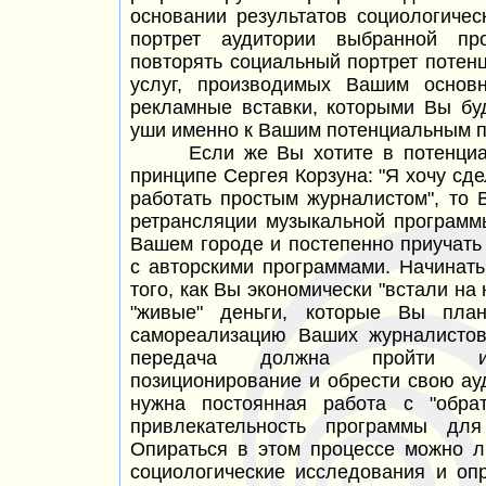
основании результатов социологиче
портрет аудитории выбранной пр
повторять социальный портрет потен
услуг, производимых Вашим основ
рекламные вставки, которыми Вы буд
уши именно к Вашим потенциальным п
Если же Вы хотите в потенциале
принципе Сергея Корзуна: "Я хочу сде
работать простым журналистом", то 
ретрансляции музыкальной программ
Вашем городе и постепенно приучать
с авторскими программами. Начинат
того, как Вы экономически "встали на
"живые" деньги, которые Вы план
самореализацию Ваших журналистов
передача должна пройти инд
позиционирование и обрести свою ау
нужна постоянная работа с "обра
привлекательность программы для
Опираться в этом процессе можно 
социологические исследования и оп