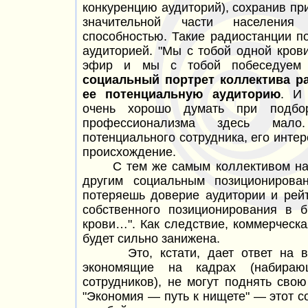
конкуренцию аудиторий), сохранив пр
значительной части населения
способностью. Такие радиостанции п
аудиторией. "Мы с тобой одной
кров
эфир и мы с тобой побеседуем н
социальный портрет коллектива р
ее потенциальную аудиторию
. И
очень хорошо думать при подбор
профессионализма здесь мал
потенциального сотрудника, его интер
происхождение.
С тем же самым коллективом на д
другим социальным позиционирова
потеряешь доверие аудитории и рей
собственного позиционирования в
б
крови…". Как следствие, коммерческ
будет сильно занижена.
Это, кстати, дает ответ на воп
экономящие на кадрах (набираю
сотрудников), не могут поднять сво
"Экономия —
путь к
нищете" —
этот с