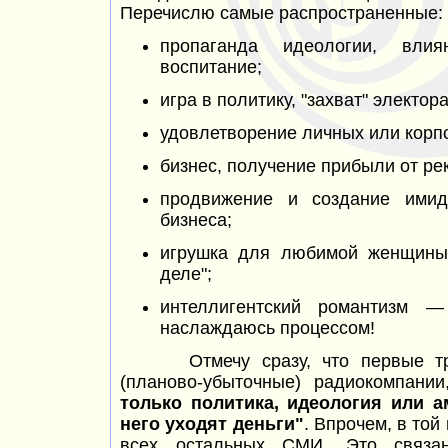
Перечислю самые распространенные:
пропаганда идеологии, вли
воспитание;
игра в политику, "захват" электор
удовлетворение личных или корп
бизнес, получение прибыли от ре
продвижение и создание имид
бизнеса;
игрушка для любимой женщины 
деле";
интеллигентский
романтизм —
наслаждаюсь процессом!
Отмечу сразу, что первые три
(планово-убыточные) радиокомпани
только политика, идеология или а
него уходят деньги"
. Впрочем, в той
всех остальных СМИ. Это связан