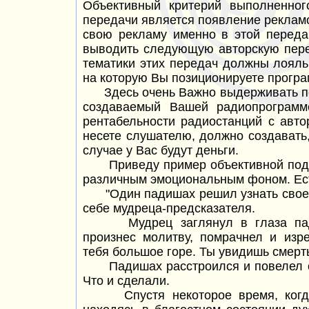
Объективный критерий выполненног
передачи является появление рекла
свою рекламу именно в этой переда
выводить следующую авторскую перед
тематики этих передач должны лояль
на которую Вы позиционируете програ
Здесь очень Важно выдерживать по
создаваемый Вашей радиопрограмм
рентабельности радиостанций с авто
несете слушателю, должно создавать,
случае у Вас будут деньги.
Приведу пример объективной пода
различным эмоциональным фоном. Ест
"Один падишах решил узнать свое б
себе мудреца-предсказателя.
Мудрец заглянул в глаза падиш
произнес молитву, помрачнел и изр
тебя большое горе. Ты увидишь смерть
Падишах расстроился и повелел от
Что и сделали.
Спустя некоторое время, когда 