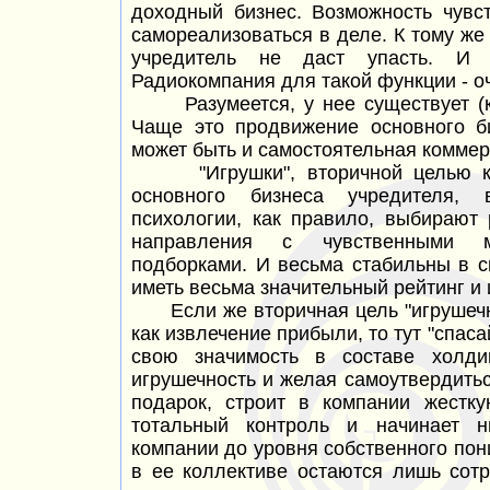
доходный бизнес. Возможность чувс
самореализоваться в деле. К тому же и
учредитель не даст упасть. И 
Радиокомпания для такой функции - о
Разумеется, у нее существует (ка
Чаще это продвижение основного б
может быть и самостоятельная коммер
"Игрушки", вторичной целью кот
основного бизнеса учредителя,
психологии, как правило, выбирают
направления с чувственными м
подборками. И весьма стабильны в с
иметь весьма значительный рейтинг и
Если же вторичная цель "игрушечн
как извлечение прибыли, то тут "спаса
свою значимость в составе холди
игрушечность и желая самоутвердить
подарок, строит в компании жестку
тотальный контроль и начинает н
компании до уровня собственного по
в ее коллективе остаются лишь сотр