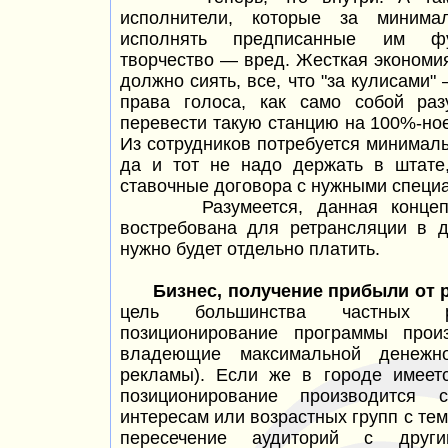
исполнители, которые за минима
исполнять предписанные им фу
творчество —
вред. Жесткая экономия
должно сиять, все, что "за
кулисами"
права голоса, как само собой ра
перевести такую станцию на 100%-но
Из сотрудников потребуется минима
да и тот не надо держать в штате,
ставочные договора с нужными специ
Разумеется, данная концепци
востребована для ретрансляции в д
нужно будет отдельно платить.
Бизнес, получение прибыли от 
цель большинства частных ра
позиционирование программы прои
владеющие максимальной денежно
рекламы). Если же в городе имеетс
позиционирование производится 
интересам или возрастных групп с те
пересечение аудиторий с други