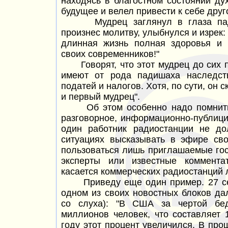
находясь в благостном состоянии ду
будущее и велел привести к себе друг
Мудрец заглянул в глаза падиш
произнес молитву, улыбнулся и изрек:
длинная жизнь полная здоровья и 
своих современников!"
Говорят, что этот мудрец до сих по
имеют от рода падишаха наследст
податей и налогов. Хотя, по сути, он 
и первый мудрец".
Об этом особенно надо помнить, 
разговорное, информационно-публици
один работник радиостанции не до
ситуациях высказывать в эфире св
пользоваться лишь приглашаемые гос
эксперты или известные коммента
касается коммерческих радиостанций
Приведу еще один пример. 27 сент
одном из своих новостных блоков д
со слуха): "В США за чертой бед
миллионов человек, что составляет
году этот процент увеличился. В про