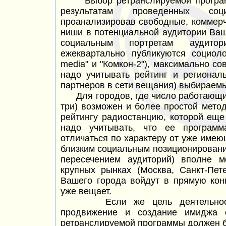
Выбор ретранслируемой программы
результатам проведенных соци
проанализировав свободные, коммер
ниши в потенциальной аудитории Ваш
социальным портретам аудитор
ежеквартально публикуются социоло
media" и "Комкон-2"), максимально с
надо учитывать рейтинг и регионал
партнеров в сети вещания) выбираем
Для городов, где число работающих
три) возможен и более простой мет
рейтингу радиостанцию, которой еще
надо учитывать, что ее программ
отличаться по характеру от уже име
близким социальным позиционировани
пересечением аудиторий) вполне м
крупных рынках (Москва, Санкт-Пет
Вашего города войдут в прямую конк
уже вещает.
Если же цель деятельнос
продвижение и создание имиджа о
ретранслируемой программы должен б