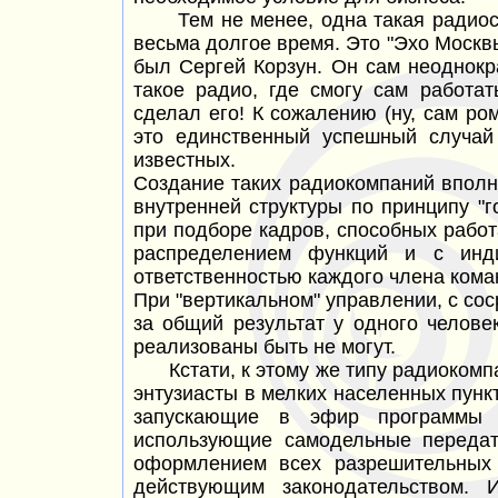
Тем не менее, одна такая радиост
весьма долгое время. Это "Эхо Москв
был Сергей Корзун. Он сам неоднокр
такое радио, где смогу сам работа
сделал его! К сожалению (ну, сам ром
это единственный успешный случай
известных.
Создание таких радиокомпаний вполн
внутренней структуры по принципу "го
при подборе кадров, способных работ
распределением функций и с инди
ответственностью каждого члена кома
При "вертикальном" управлении, с со
за общий результат у одного
челове
реализованы быть не могут.
Кстати, к этому же типу радиокомп
энтузиасты в мелких населенных пункт
запускающие в эфир программы п
использующие самодельные передат
оформлением всех разрешительных 
действующим законодательством. 