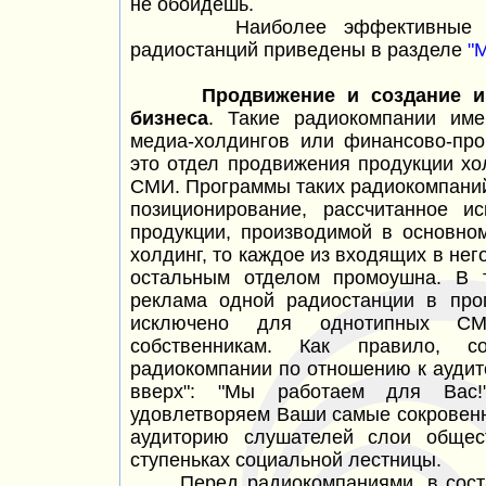
не обойдешь.
Наиболее эффективные конц
радиостанций приведены в разделе
"
Продвижение и создание и
бизнеса
. Такие радиокомпании им
медиа-холдингов или финансово-про
это отдел продвижения продукции хо
СМИ. Программы таких радиокомпаний
позиционирование, рассчитанное и
продукции, производимой в основно
холдинг, то каждое из входящих в не
остальным отделом промоушна. В 
реклама одной радиостанции в про
исключено для однотипных СМ
собственникам. Как правило, со
радиокомпании по отношению к аудито
вверх": "Мы работаем для Вас
удовлетворяем Ваши самые сокровенн
аудиторию слушателей слои общес
ступеньках социальной лестницы.
Перед радиокомпаниями, в состав