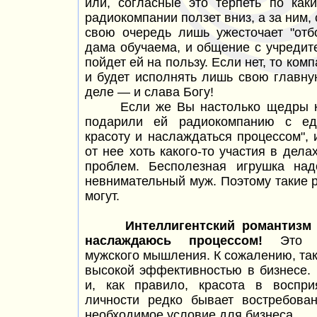
или, согласные это терпеть по как
радиокомпании ползет вниз, а за ним, 
свою очередь лишь ужесточает "отб
дама обучаема, и общение с учредит
пойдет ей на пользу. Если нет, то ком
и будет исполнять лишь свою главну
деле —
и слава Богу!
Если же Вы настолько щедры к с
подарили ей радиокомпанию с еди
красоту и наслаждаться процессом",
от нее хоть какого-то участия в дела
проблем. Бесполезная игрушка над
невнимательный муж. Поэтому такие 
могут.
Интеллигентский
романтизм
наслаждаюсь процессом!
Это ис
мужского мышления. К сожалению, та
высокой эффективностью в бизнесе. 
и, как правило, красота в воспри
личности редко бывает востребова
необходимое условие для бизнеса.