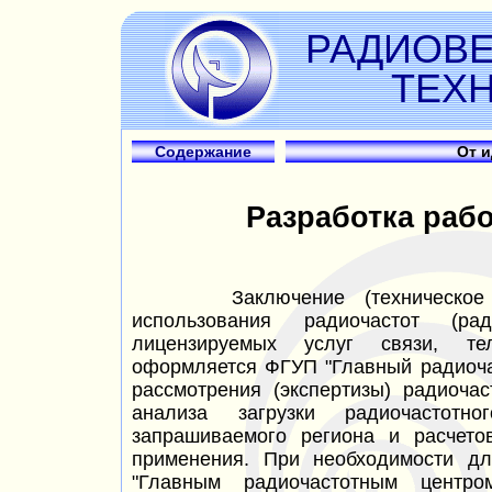
РАДИОВ
ТЕХ
Содержание
От 
Разработка раб
Заключение (техническое за
использования радиочастот (ра
лицензируемых услуг связи, т
оформляется ФГУП "Главный радиоча
рассмотрения (экспертизы) радиоча
анализа загрузки радиочастотн
запрашиваемого региона и расчет
применения. При необходимости д
"Главным радиочастотным центро