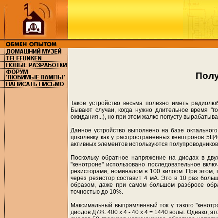
Полу
Такое устройство весьма полезно иметь радиолю
Бывают случаи, когда нужно длительное время "г
ожидания...), но при этом жалко попусту вырабатыва
Данное устройство выполнено на базе октальног
цоколевку как у распространенных кенотронов 5Ц4
активных элементов используются полупроводнико
Поскольку обратное напряжение на диодах в дву
"кенотроне" использовано последовательное вкл
резисторами, номиналом в 100 килоом. При этом,
через резистор составит 4 мА. Это в 10 раз боль
образом, даже при самом большом разбросе обр
точностью до 10%.
Максимальный выпрямленный ток у такого "кенотр
диодов Д7Ж: 400 х 4 - 40 х 4 = 1440 вольт. Однако,