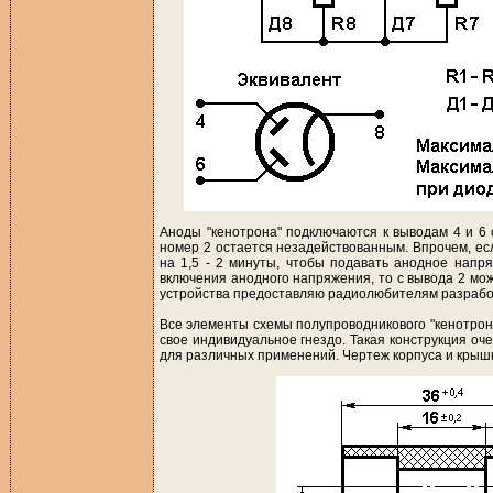
Аноды "кенотрона" подключаются к выводам 4 и 6 
номер 2 остается незадействованным. Впрочем, есл
на 1,5 - 2 минуты, чтобы подавать анодное напр
включения анодного напряжения, то с вывода 2 мож
устройства предоставляю радиолюбителям разработ
Все элементы схемы полупроводникового "кенотрон
свое индивидуальное гнездо. Такая конструкция оч
для различных применений. Чертеж корпуса и крышк